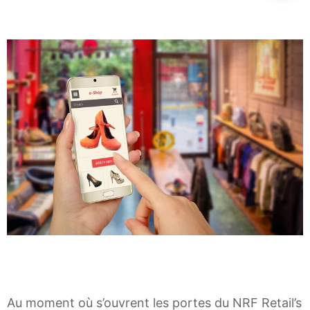
a
r
t
a
e
r
Au moment où s’ouvrent les portes du NRF Retail’s