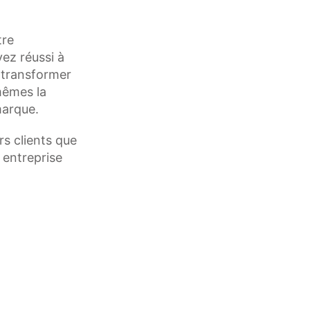
tre
vez réussi à
es transformer
-mêmes la
marque.
rs clients que
 entreprise