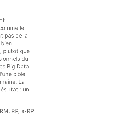
nt
t comme le
t pas de la
 bien
, plutôt que
ssionnels du
des Big Data
'une cible
omaine. La
ésultat : un
CRM, RP, e-RP