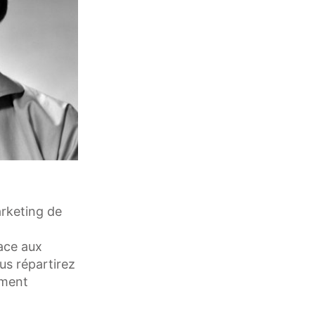
arketing de
face aux
us répartirez
ement