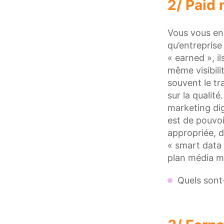
2/ Paid 
Vous vous en 
qu’entreprise
« earned », i
même visibilit
souvent le tr
sur la qualité
marketing dig
est de pouvoi
appropriée, 
« smart data 
plan média m
Quels sont