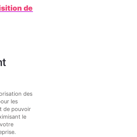
sition de
nt
risation des
pour les
nt de pouvoir
ximisant le
 votre
prise.